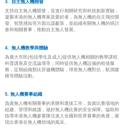
3.
自主無人機開發
支持自主無人機開發，並進行相關研究和科技創新實驗，
凝聚本港的無人機專家及愛好者，為無人機的自主飛控開
發、智慧感知等方面出謀獻策，並組織有關無人機的研討
會和相關賽事，推動自主無人發展。
4.
無人機教學與體驗
為廣大市民
(
包括學生及成人)
提供無人機相關的教學課程、
科普講座及交流論壇等；同時提供無人機設備的租借服
務，定期組織類比穿越機體驗，球形無人機對抗，航測建
模等體驗活動。
5.
無人機賽事組織
負責無人機有關賽事的承辦和選拔工作，負責比賽場地的
組建、管理和維護，做好無人機比賽的安全保障。協助和
指導本港無人機參賽隊伍進入全國和世界賽事的角逐，展
現出香港在無人機領域的風采。