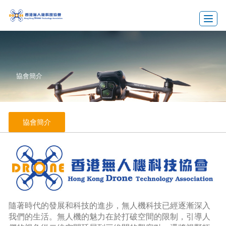
Toggle
協會簡介
協會簡介
隨著時代的發展和科技的進步，無人機科技已經逐漸深入
我們的生活。無人機的魅力在於打破空間的限制，引導人